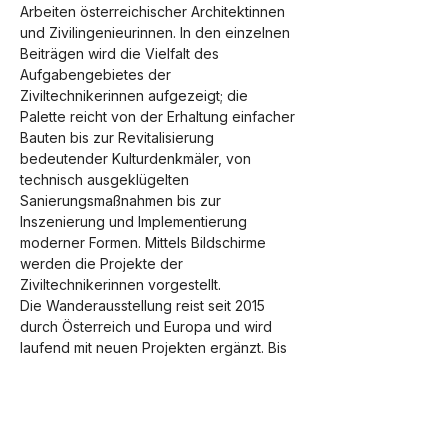
Arbeiten österreichischer Architektinnen 
und Zivilingenieurinnen. In den einzelnen 
Beiträgen wird die Vielfalt des 
Aufgabengebietes der 
Ziviltechnikerinnen aufgezeigt; die 
Palette reicht von der Erhaltung einfacher 
Bauten bis zur Revitalisierung 
bedeutender Kulturdenkmäler, von 
technisch ausgeklügelten 
Sanierungsmaßnahmen bis zur 
Inszenierung und Implementierung 
moderner Formen. Mittels Bildschirme 
werden die Projekte der 
Ziviltechnikerinnen vorgestellt.
Die Wanderausstellung reist seit 2015 
durch Österreich und Europa und wird 
laufend mit neuen Projekten ergänzt. Bis 
zum 20. September 2024 haben Sie die 
Möglichkeit, die Ausstellung im KUBUS zu 
besichtigen.
Nähere Informationen zur 